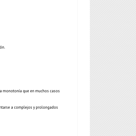
ón.
mo la monotonía que en muchos casos
rentarse a complejos y prolongados