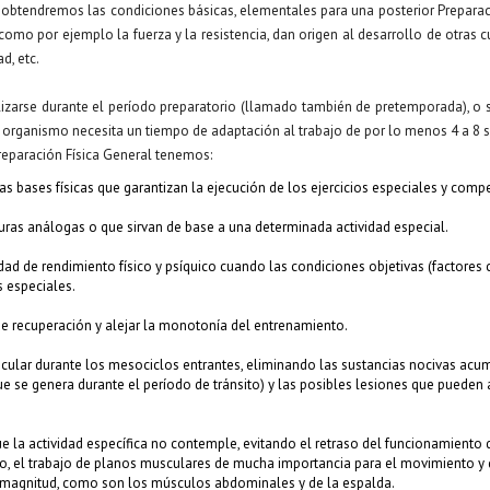
, obtendremos las condiciones básicas, elementales para una posterior Preparac
como por ejemplo la fuerza y la resistencia, dan origen al desarrollo de otras 
ad, etc.
lizarse durante el período preparatorio
(llamado también de pretemporada),
o s
 organismo necesita un tiempo de adaptación al trabajo de por lo menos 4 a 8
reparación Física General tenemos:
las bases físicas que garantizan la ejecución de los ejercicios especiales y compe
cturas análogas o que sirvan de base a una determinada actividad especial.
ad de rendimiento físico y psíquico cuando las condiciones objetivas (factores c
 especiales.
de recuperación y alejar la monotonía del entrenamiento.
vascular durante los mesociclos entrantes, eliminando las sustancias nocivas acu
e se genera durante el período de tránsito) y las posibles lesiones que pueden a
e la actividad específica no contemple, evitando el retraso del funcionamiento
plo, el trabajo de planos musculares de mucha importancia para el movimiento y q
l magnitud, como son los músculos abdominales y de la espalda.