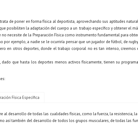
trata de poner en forma física al deportista, aprovechando sus aptitudes natura
 que posibiliten la adaptación del cuerpo a un trabajo específico y obtener el 
ue no necesite de la Preparación Física como instrumento fundamental para ob
o por ejemplo, a nadie se le ocurriría pensar que un jugador de fútbol, de rugb
 Pero en otros deportes, donde el trabajo corporal no es tan intenso, creemo
 dado que hasta los deportes menos activos físicamente, tienen su programa
les:
ración Física Específica
ere al desarrollo de todas las cualidades físicas, como la fuerza, la resistencia, la 
omo así también del desarrollo de todos los grupos musculares, de todas las fu