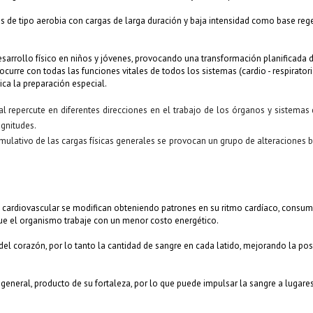
tes de tipo aerobia con cargas de larga duración y baja intensidad como base r
esarrollo físico en niños y jóvenes, provocando una transformación planificada 
curre con todas las funciones vitales de todos los sistemas (cardio - respiratori
ica la preparación especial.
ral repercute en diferentes direcciones en el trabajo de los órganos y sistema
agnitudes.
ulativo de las cargas físicas generales se provocan un grupo de alteraciones b
ma cardiovascular se modifican obteniendo patrones en su ritmo cardíaco, cons
que el organismo trabaje con un menor costo energético.
l corazón, por lo tanto la cantidad de sangre en cada latido, mejorando la posi
o general, producto de su fortaleza, por lo que puede impulsar la sangre a lugar