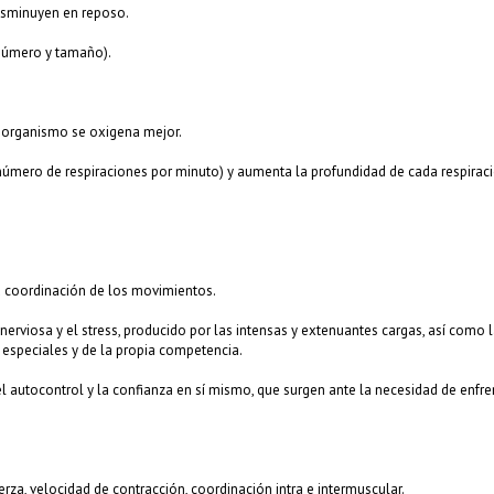
disminuyen en reposo.
número y tamaño).
 organismo se oxigena mejor.
(número de respiraciones por minuto) y aumenta la profundidad de cada respiraci
a coordinación de los movimientos.
 nerviosa y el stress, producido por las intensas y extenuantes cargas, así co
o especiales y de la propia competencia.
, el autocontrol y la confianza en sí mismo, que surgen ante la necesidad de enf
rza, velocidad de contracción, coordinación intra e intermuscular.